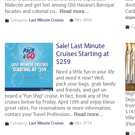
Malecón and get lost among Old Havana’s Baroque
dest
Read more...
facades and colonial co...
Cari
more
Category:
Last Minute Cruises
Hits: 4654
Ca
Sale! Last Minute
Cruises Starting at
$259
Need a little fun in your life
and need it now? Well,
pack your bags, grab family
and friends, and get on
Nigh
board a “Fun Ship” cruise. In fact, book any of the
Depa
cruises below by Friday, April 10th and enjoy these
from
great rates. For reservations or more information,
$143
Read more...
contact your Travel Profession...
Vill
Category:
Last Minute Cruises
Hits: 4714
(Flor
Ca