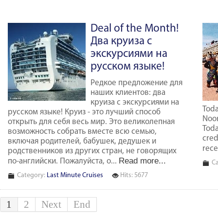
Deal of the Month!
Два круиза с
экскурсиями на
русском языке!
Редкое предложение для
наших клиентов: два
круиза с экскурсиями на
Toda
русском языке! Круиз - это лучший способ
Noor
открыть для себя весь мир. Это великолепная
Toda
возможность собрать вместе всю семью,
cred
включая родителей, бабушек, дедушек и
rece
родственников из других стран, не говорящих
Read more...
по-английски. Пожалуйста, о...
Ca
Category:
Last Minute Cruises
Hits: 5677
1
2
Next
End