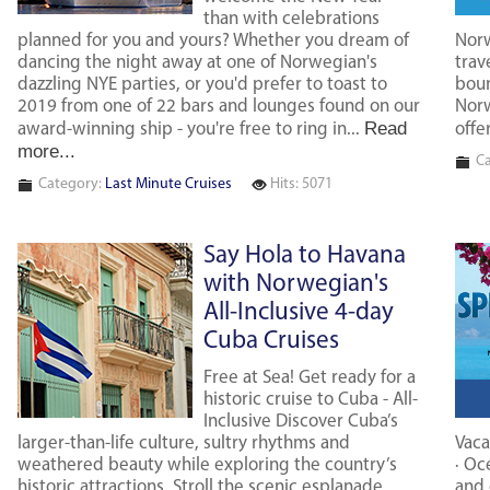
than with celebrations
planned for you and yours? Whether you dream of
Norw
dancing the night away at one of Norwegian's
trav
dazzling NYE parties, or you'd prefer to toast to
boun
2019 from one of 22 bars and lounges found on our
Norw
Read
award-winning ship - you're free to ring in...
offe
more...
Ca
Category:
Last Minute Cruises
Hits: 5071
Say Hola to Havana
with Norwegian's
All-Inclusive 4-day
Cuba Cruises
Free at Sea! Get ready for a
historic cruise to Cuba - All-
Inclusive Discover Cuba’s
larger-than-life culture, sultry rhythms and
Vaca
weathered beauty while exploring the country’s
· Oc
historic attractions. Stroll the scenic esplanade
and 