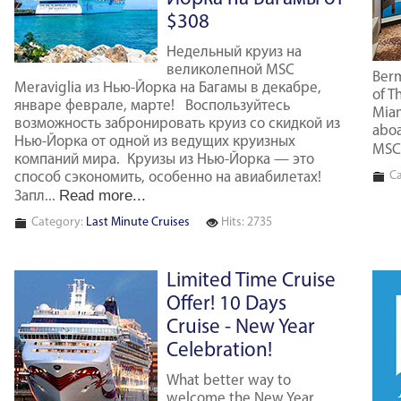
$308
Недельный круиз на
великолепной MSC
Berm
Meraviglia из Нью-Йорка на Багамы в декабре,
of T
январе феврале, марте! Воспользуйтесь
Miam
возможность забронировать круиз со скидкой из
aboa
Нью-Йорка от одной из ведущих круизных
MSC 
компаний мира. Круизы из Нью-Йорка — это
Ca
способ сэкономить, особенно на авиабилетах!
Read more...
Запл...
Category:
Last Minute Cruises
Hits: 2735
Limited Time Cruise
Offer! 10 Days
Cruise - New Year
Сelebration!
What better way to
welcome the New Year